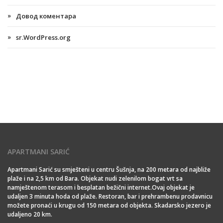
Довод коментара
sr.WordPress.org
APARTMANI SARIĆ
Apartmani Sarić su smješteni u centru Šušnja, na 200 metara od najbliže
plaže i na 2,5 km od Bara. Objekat nudi zelenilom bogat vrt sa
namještenom terasom i besplatan bežični internet.Ovaj objekat je
udaljen 3 minuta hoda od plaže. Restoran, bar i prehrambenu prodavnicu
možete pronaći u krugu od 150 metara od objekta. Skadarsko jezero je
udaljeno 20 km.