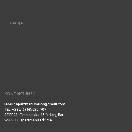
LOKACIJA
KONTAKT INFO
EMAIL: apartmani.saric4@gmail.com
TEL: +382 (0) 68/030-707
ADRESA: Omladinska 15 Šušanj, Bar
WEBSITE: apartmanisarić.me