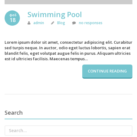
Swimming Pool
феб
18
admin
Blog
no responses
Lorem ipsum dolor sit amet, consectetur adipiscing elit. Curabitur
sed turpis neque. In auctor, odio eget luctus lobortis, sapien erat
blandit felis, eget volutpat augue felis in purus. Aliquam ultricies
est id ultricies facilisis. Maecenas tempus…
CONTINUE READING
Search