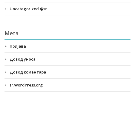
Uncategorized @sr
Meta
Пријава
Довод уноса
Довод коментара
sr.WordPress.org