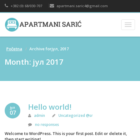
+382 (0) 68/030-707
apartmani.saric4@gmail.com
Togg
navig
Početna
Archive forјул, 2017
Month:
јул 2017
Hello world!
јул
07
admin
Uncategorized @sr
no responses
Welcome to WordPress. This is your first post. Edit or delete it,
then start writing!