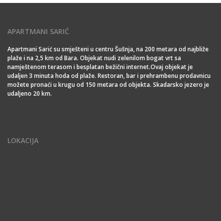
APARTMANI SARIĆ
Apartmani Sarić su smješteni u centru Šušnja, na 200 metara od najbliže
plaže i na 2,5 km od Bara. Objekat nudi zelenilom bogat vrt sa
namještenom terasom i besplatan bežični internet.Ovaj objekat je
udaljen 3 minuta hoda od plaže. Restoran, bar i prehrambenu prodavnicu
možete pronaći u krugu od 150 metara od objekta. Skadarsko jezero je
udaljeno 20 km.
LOKACIJA