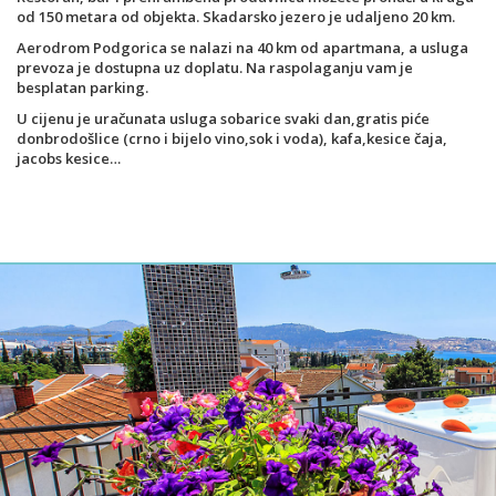
od 150 metara od objekta. Skadarsko jezero je udaljeno 20 km.
Aerodrom Podgorica se nalazi na 40 km od apartmana, a usluga
prevoza je dostupna uz doplatu. Na raspolaganju vam je
besplatan parking.
U cijenu je uračunata usluga sobarice svaki dan,gratis piće
donbrodošlice (crno i bijelo vino,sok i voda), kafa,kesice čaja,
jacobs kesice…
Đakuzi
Đakuzi na vrhu mogu koristiti svi
gosti uz najavu termina sobarici.