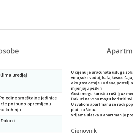
 osobe
Apartma
U cijenu je uračunata usluga soba
Klima uredjaj
vino,sok i voda), kafa,kesice čaja
Ako gost ostaje 10 dana,postelji
mijenjaju peškiri.
Gosti mogu koristiti roštilj uz 
Pojedine smeštajne jedinice
Đakuzi na vrhu mogu koristiti svi
drže potpuno opremljenu
U svakom apartmanu se radi popis
nu kuhinju
plati za štetu.
Vrijeme ulaska u apartman je posli
Đakuzi
Cjenovnik