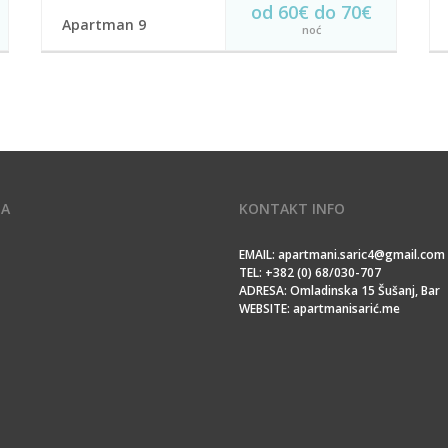
od 60€ do 70€
Apartman 9
noć
Apartmani Sarić
U cijenu je uračunata usluga sobarice svaki
dan,gratis piće donbrodošlice (crno i bijelo
vino,sok i voda), kafa,kesice čaja, jacobs kesice...
Bežični internet
Parking
Balkon
Klima uredjaj
TV sa kablovskom
Kupatilo
JA
KONTAKT INFO
REZERVIŠI
EMAIL: apartmani.saric4@gmail.com
TEL: +382 (0) 68/030-707
ADRESA: Omladinska 15 Šušanj, Bar
WEBSITE: apartmanisarić.me