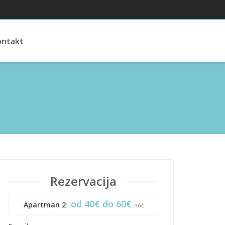
ontakt
Rezervacija
od 40€ do 60€
Apartman 2
noć