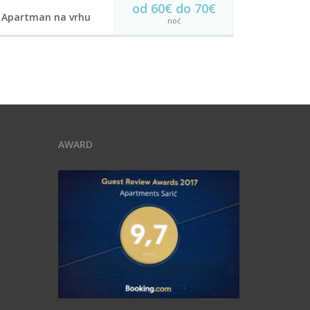
od 60€ do 70€
Apartman na vrhu
noć
Apartmani Sarić
U cijenu je uračunata usluga sobarice svaki
dan,gratis piće donbrodošlice (crno i bijelo
vino,sok i voda), kafa,kesice čaja, jacobs kesice...
Bežični internet
Parking
Balkon
Klima uredjaj
TV sa kablovskom
Kupatilo
AWARD
REZERVIŠI