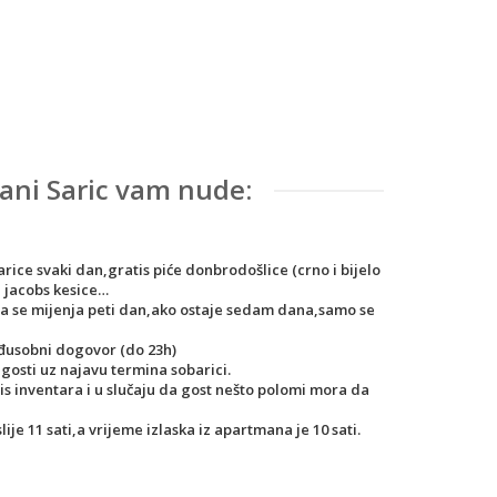
ni Saric vam nude:
rice svaki dan,gratis piće donbrodošlice (crno i bijelo
, jacobs kesice…
na se mijenja peti dan,ako ostaje sedam dana,samo se
međusobni dogovor (do 23h)
 gosti uz najavu termina sobarici.
 inventara i u slučaju da gost nešto polomi mora da
je 11 sati,a vrijeme izlaska iz apartmana je 10 sati.