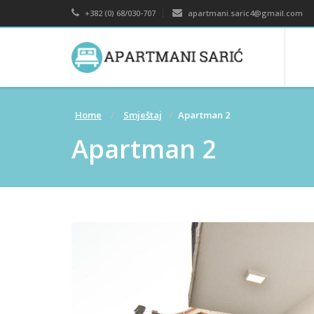
+382 (0) 68/030-707
apartmani.saric4@gmail.com
Home
Smještaj
Apartman 2
Apartman 2