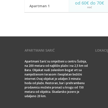
od 60€ do 70€
Apartman 1
noć
Apartmani Sarić
U cijenu je uračunata usluga sobarice svaki
dan,gratis piće donbrodošlice (crno i bijelo
vino,sok i voda), kafa,kesice čaja, jacobs kesice...
Bežični internet
Parking
Balkon
Klima uredjaj
TV sa kablovskom
Kupatilo
APARTMANI SARIĆ
LOKACI
REZERVIŠI
Apartmani Sarić su smješteni u centru Šušnja,
na 200 metara od najbliže plaže i na 2,5 km od
Bara. Objekat nudi zelenilom bogat vrt sa
namještenom terasom i besplatan bežični
internet.Ovaj objekat je udaljen 3 minuta
hoda od plaže. Restoran, bar i prehrambenu
prodavnicu možete pronaći u krugu od 150
metara od objekta. Skadarsko jezero je
udaljeno 20 km.