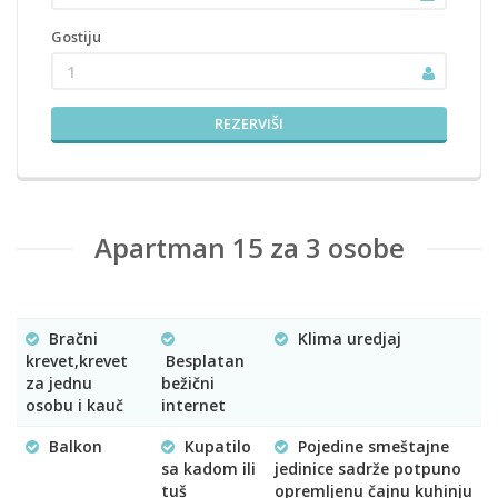
Gostiju
1
REZERVIŠI
Apartman 15 za 3 osobe
Bračni
Klima uredjaj
krevet,krevet
Besplatan
za jednu
bežični
osobu i kauč
internet
Balkon
Kupatilo
Pojedine smeštajne
sa kadom ili
jedinice sadrže potpuno
tuš
opremljenu čajnu kuhinju