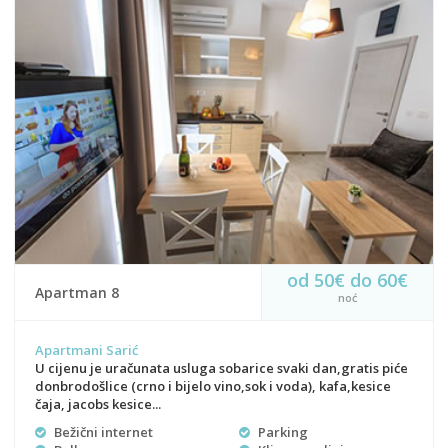
od 50€ do 60€
Apartman 8
noć
Apartmani Sarić
U cijenu je uračunata usluga sobarice svaki dan,gratis piće
donbrodošlice (crno i bijelo vino,sok i voda), kafa,kesice
čaja, jacobs kesice...
Bežični internet
Parking