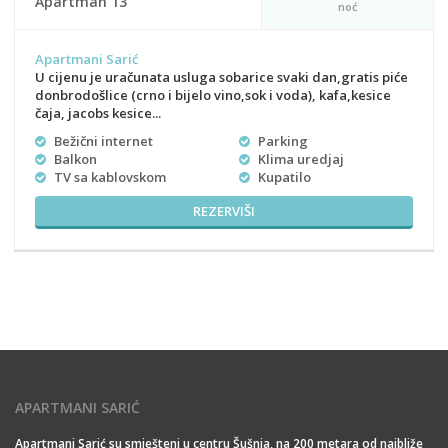
Apartman 13
noć
Apartmani Sarić
U cijenu je uračunata usluga sobarice svaki dan,gratis piće
donbrodošlice (crno i bijelo vino,sok i voda), kafa,kesice
čaja, jacobs kesice...
Bežični internet
Parking
Balkon
Klima uredjaj
TV sa kablovskom
Kupatilo
REZERVIŠI
APARTMANI SARIĆ
Apartmani Sarić su smješteni u centru Šušnja, na 200 metara od najbliže