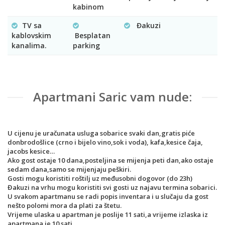
kabinom
TV sa
Đakuzi
kablovskim
Besplatan
kanalima.
parking
Apartmani Saric vam nude:
U cijenu je uračunata usluga sobarice svaki dan,gratis piće
donbrodošlice (crno i bijelo vino,sok i voda), kafa,kesice čaja,
jacobs kesice…
Ako gost ostaje 10 dana,posteljina se mijenja peti dan,ako ostaje
sedam dana,samo se mijenjaju peškiri.
Gosti mogu koristiti roštilj uz međusobni dogovor (do 23h)
Đakuzi na vrhu mogu koristiti svi gosti uz najavu termina sobarici.
U svakom apartmanu se radi popis inventara i u slučaju da gost
nešto polomi mora da plati za štetu.
Vrijeme ulaska u apartman je poslije 11 sati,a vrijeme izlaska iz
apartmana je 10 sati.