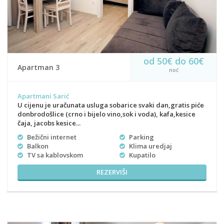
od 50€ do 60€
Apartman 3
noć
Apartmani Sarić
U cijenu je uračunata usluga sobarice svaki dan,gratis piće
donbrodošlice (crno i bijelo vino,sok i voda), kafa,kesice
čaja, jacobs kesice...
Bežični internet
Parking
Balkon
Klima uredjaj
TV sa kablovskom
Kupatilo
REZERVIŠI