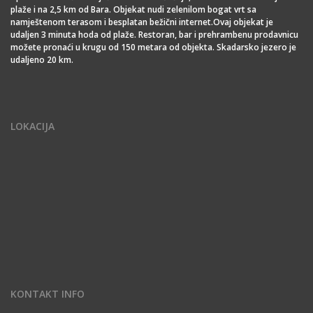
plaže i na 2,5 km od Bara. Objekat nudi zelenilom bogat vrt sa
namještenom terasom i besplatan bežični internet.Ovaj objekat je
udaljen 3 minuta hoda od plaže. Restoran, bar i prehrambenu prodavnicu
možete pronaći u krugu od 150 metara od objekta. Skadarsko jezero je
udaljeno 20 km.
LOKACIJA
KONTAKT INFO