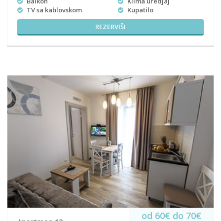
Balkon
Klima uredjaj
TV sa kablovskom
Kupatilo
REZERVIŠI
od 60€ do 70€